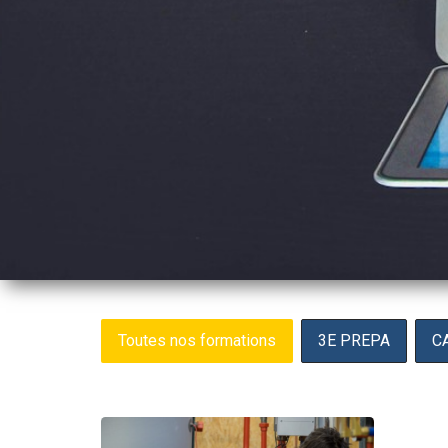
Diplôme
Toutes nos formations
3E PREPA
C