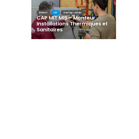
Bâtiment
,
CAP
,
Chauffage sanitaire
CAP MIT MIS – Monteur
Installations Thermiques et
Sanitaires
Lycée La Champagne
2 rue Harry A. Earnshaw BP
70609, 35506 Vitré Cedex
Tél. 02 99 75 07 97
ce.0350709f@ac-rennes.fr
Mentions légales