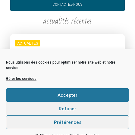
CONTACTEZ-NOUS
actualités récentes
ACTUALITÉS
Projet EVARS – Éducation à la Vie Affective,
Relationnelle et Sexuelle
Nous utilisons des cookies pour optimiser notre site web et notre
service.
5 MARS 2026
Gérer les services
ACTUALITÉS
Accepter
Club Europe
9 JANVIER 2026
Refuser
Préférences
ACTUALITÉS