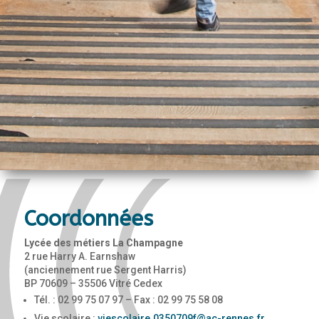
Coordonnées
Lycée des métiers La Champagne
2 rue Harry A. Earnshaw
(anciennement rue Sergent Harris)
BP 70609 – 35506 Vitré Cedex
Tél. : 02 99 75 07 97 – Fax : 02 99 75 58 08
Vie scolaire :
viescolaire.0350709f@ac-rennes.fr