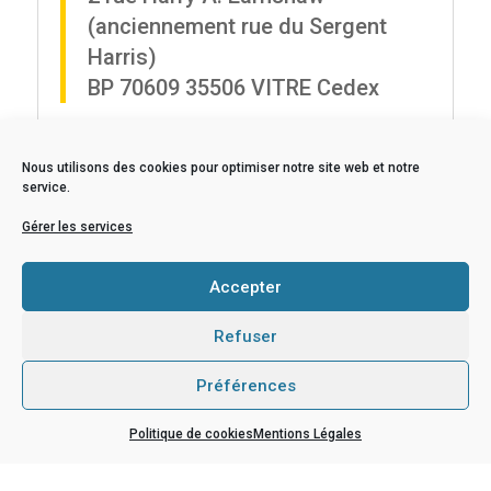
(anciennement rue du Sergent
Harris)
BP 70609 35506 VITRE Cedex
Comment se rendre au Lycée ?
Nous utilisons des cookies pour optimiser notre site web et notre
Depuis la gare avec la ligne 2 (gratuit)
service.
Arrivée devant le lycée à 8 h 20, 11 h 32, 12 h 30 et
Gérer les services
13h35
Départ devant le lycée à 8 h 20, 11 h 32, 12 h 30,
Accepter
15h50, 16 h 57, 17h42
Refuser
• Du Champ de foire : cars (Conseil Général)
Préférences
Politique de cookies
Mentions Légales
NOUS CONTACTER