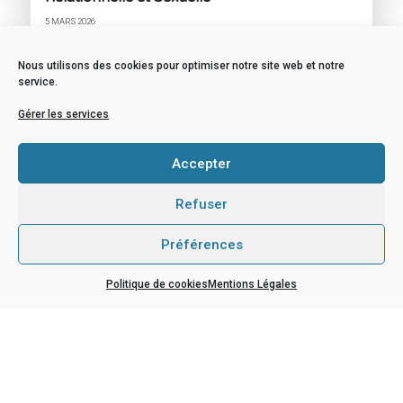
5 MARS 2026
Nous utilisons des cookies pour optimiser notre site web et notre
service.
ACTUALITÉS
Club Europe
Gérer les services
9 JANVIER 2026
Accepter
ACTUALITÉS
Refuser
les terminales MELEC « école des réseaux »
Préférences
5 DÉCEMBRE 2025
Politique de cookies
Mentions Légales