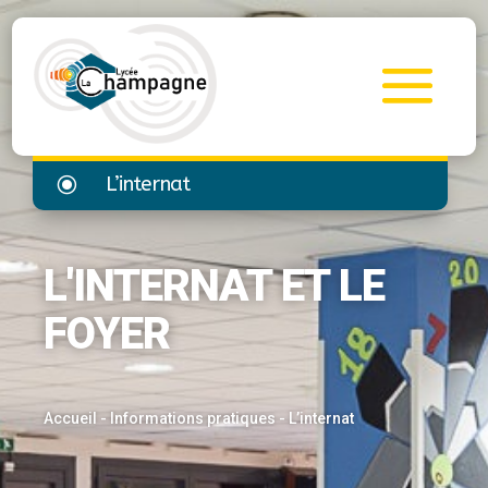
\
L’internat
L'INTERNAT ET LE
FOYER
Accueil
-
Informations pratiques
-
L’internat