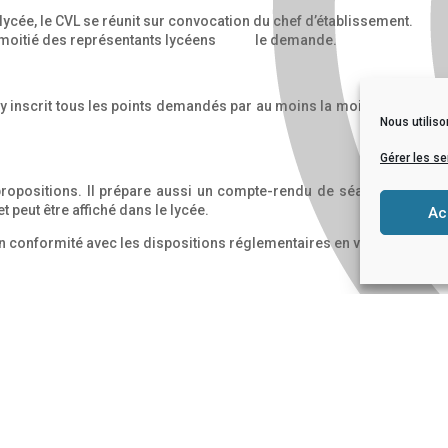
ycée, le CVL se réunit sur convocation du chef d’établissement.
si la moitié des représentants lycéens le demande.
. Il y inscrit tous les points demandés par au moins la moitié des me
Nous utiliso
Gérer les se
propositions. Il prépare aussi un compte-rendu de séance. L’ensem
 peut être affiché dans le lycée.
Ac
en conformité avec les dispositions réglementaires en vigueur.