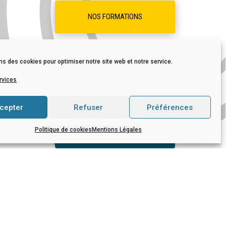
NOS FORMATIONS
mbres du
ns des cookies pour optimiser notre site web et notre service.
rvices
ACCÈS À TOUTATICE
ble est
cepter
Refuser
Préférences
INFORMATIONS PRATIQUES
Politique de cookies
Mentions Légales
CONTACTEZ-NOUS
actualités récentes
ACTUALITÉS
Projet EVARS – Éducation