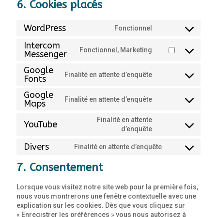
6. Cookies placés
WordPress
Fonctionnel
Consent
to
Intercom
Fonctionnel, Marketing
service
Messenger
Consent
wordpress
to
Google
service
Finalité en attente d’enquête
Fonts
Consent
intercom-
to
messenger
Google
service
Finalité en attente d’enquête
Maps
Consent
google-
to
fonts
Finalité en attente
service
YouTube
Consent
d’enquête
google-
to
maps
Divers
Finalité en attente d’enquête
service
Consent
youtube
to
7. Consentement
service
divers
Lorsque vous visitez notre site web pour la première fois,
nous vous montrerons une fenêtre contextuelle avec une
explication sur les cookies. Dès que vous cliquez sur
« Enregistrer les préférences » vous nous autorisez à