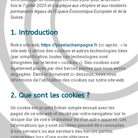
fois le 7 juillet 2025 et s’applique aux citoyens et aux résidents
permanents légaux de l’Espace Économique Européen et de la
Suisse.
1. Introduction
Notre site web,
https://lyceelachampagne.fr
(ci-après : « le
site web ») utilise des cookies et autres technologies liées
(par simplification, toutes ces technologies sont
désignées par le terme « cookies »). Des cookies sont
également placés par des tierces parties que nous avons
engagées. Dans le document ci-dessous, nous vous
informons de l’utilisation des cookies sur notre site web.
2. Que sont les cookies ?
Un cookie est un petit fichier simple envoyé avec les
pages de ce site web et stocké par votre navigateur sur le
disque dur de votre ordinateur ou d’un autre appareil. Les
informations qui y sont stockées peuvent être renvoyées
à nos serveurs ou aux serveurs des tierces parties
concernées lors d’une visite ultérieure.